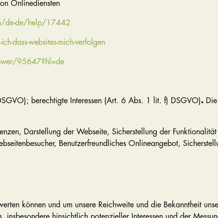
on Onlinediensten
com/de-de/help/17442
ich-dass-websites-mich-verfolgen
nswer/95647?hl=de
 DSGVO); berechtigte Interessen (Art. 6 Abs. 1 lit. f) DSGVO)
.
Die
enzen, Darstellung der Webseite, Sicherstellung der Funktionalit
bseitenbesucher, Benutzerfreundliches Onlineangebot, Sicherstell
rten können und um unsere Reichweite und die Bekanntheit unsere
nsbesondere hinsichtlich potenzieller Interessen und der Messun