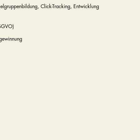
ielgruppenbildung, Click-Tracking, Entwicklung
DSGVO)
ugewinnung