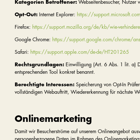
Kategorien Betroffener:
Webseitenbesucher, Nutzer v
Opt-Out:
Internet Explorer:
https://support.microsoft.
Firefox:
https://support.mozilla.org/de/kb/wie-verhindere-
Google Chrome:
https://support.google.com/chrome/a
Safari:
https://support.apple.com/de-de/HT201265
Rechtsgrundlagen:
Einwilligung (Art. 6 Abs. 1 lit. a)
entsprechenden Tool konkret benannt.
Berechtigte Interessen:
Speicherung von Opt-In Präfer
vollständigen Webauftritt, Wiedererkennung für nächste We
Onlinemarketing
Damit wir Besucherströme auf unserem Onlineangebot auswe
personenbezogene Daten im Rahmen des Onlinemarketings, i