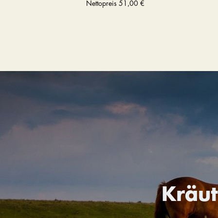
Nettopreis
51,00 €
Kräu