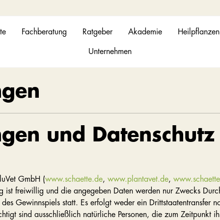
te
Fachberatung
Ratgeber
Akademie
Heilpflanzen
Unternehmen
ngen
gen und Datenschutz 
aluVet GmbH (
www.schaette.de
,
www.plantavet.de
,
www.schaette
ng ist freiwillig und die angegeben Daten werden nur Zwecks Dur
des Gewinnspiels statt. Es erfolgt weder ein Drittstaatentransfer 
tigt sind ausschließlich natürliche Personen, die zum Zeitpunkt ih