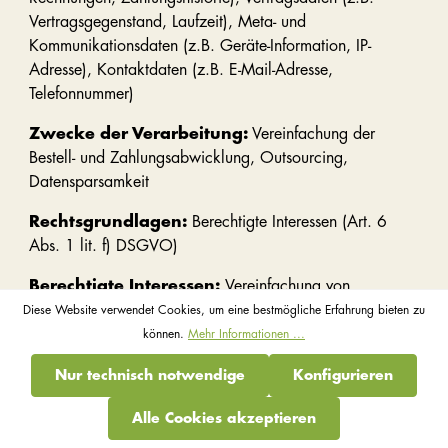
Vertragsgegenstand, Laufzeit), Meta- und
Kommunikationsdaten (z.B. Geräte-Information, IP-
Adresse), Kontaktdaten (z.B. E-Mail-Adresse,
Telefonnummer)
Zwecke der Verarbeitung:
Vereinfachung der
Bestell- und Zahlungsabwicklung, Outsourcing,
Datensparsamkeit
Rechtsgrundlagen:
Berechtigte Interessen (Art. 6
Abs. 1 lit. f) DSGVO)
Berechtigte Interessen:
Vereinfachung von
Arbeitsabläufen, ressourceneffiziente Erfüllung,
Diese Website verwendet Cookies, um eine bestmögliche Erfahrung bieten zu
Marktforschung, Servicedienstleistung
können.
Mehr Informationen ...
Nur technisch notwendige
Konfigurieren
Mastercard
Alle Cookies akzeptieren