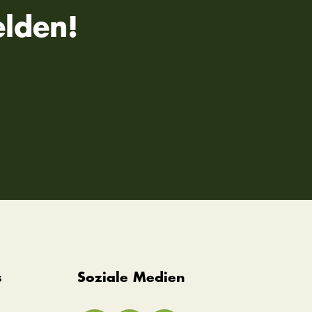
lden!
s
Soziale Medien