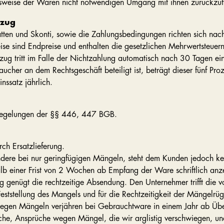
onsweise der Waren nicht notwendigen Umgang mit ihnen zurückzufü
rzug
en und Skonti, sowie die Zahlungsbedingungen richten sich nach d
 sind Endpreise und enthalten die gesetzlichen Mehrwertsteuer
rzug tritt im Falle der Nichtzahlung automatisch nach 30 Tagen ei
aucher an dem Rechtsgeschäft beteiligt ist, beträgt dieser fünf Pro
nssatz jährlich.
 Regelungen der §§ 446, 447 BGB.
ch Ersatzlieferung.
ondere bei nur geringfügigen Mängeln, steht dem Kunden jedoch kei
alb einer Frist von 2 Wochen ab Empfang der Ware schriftlich anz
 genügt die rechtzeitige Absendung. Den Unternehmer trifft die v
Feststellung des Mangels und für die Rechtzeitigkeit der Mängelrü
wegen Mängeln verjähren bei Gebrauchtware in einem Jahr ab Übe
e, Ansprüche wegen Mängel, die wir arglistig verschwiegen, und 