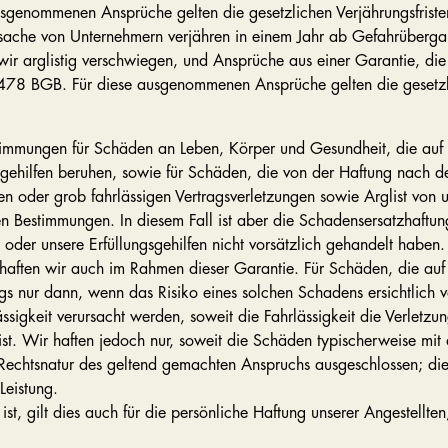
sgenommenen Ansprüche gelten die gesetzlichen Verjährungsfriste
ache von Unternehmern verjähren in einem Jahr ab Gefahrüberg
r arglistig verschwiegen, und Ansprüche aus einer Garantie, die
478 BGB. Für diese ausgenommenen Ansprüche gelten die gesetzli
immungen für Schäden an Leben, Körper und Gesundheit, die auf ei
ngsgehilfen beruhen, sowie für Schäden, die von der Haftung nach
en oder grob fahrlässigen Vertragsverletzungen sowie Arglist von u
en Bestimmungen. In diesem Fall ist aber die Schadensersatzhaftun
r oder unsere Erfüllungsgehilfen nicht vorsätzlich gehandelt habe
haften wir auch im Rahmen dieser Garantie. Für Schäden, die auf 
ngs nur dann, wenn das Risiko eines solchen Schadens ersichtlich vo
igkeit verursacht werden, soweit die Fahrlässigkeit die Verletzung 
st. Wir haften jedoch nur, soweit die Schäden typischerweise mi
 Rechtsnatur des geltend gemachten Anspruchs ausgeschlossen; dies
Leistung.
, gilt dies auch für die persönliche Haftung unserer Angestellten, 