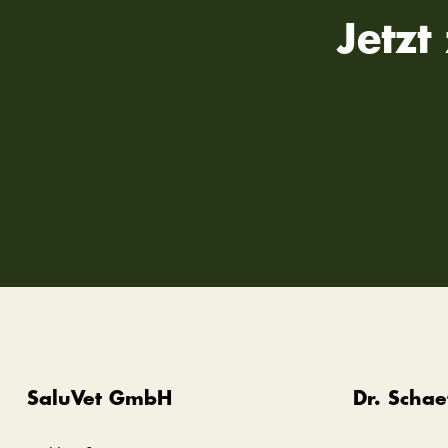
Jetz
SaluVet GmbH
Dr. Schae