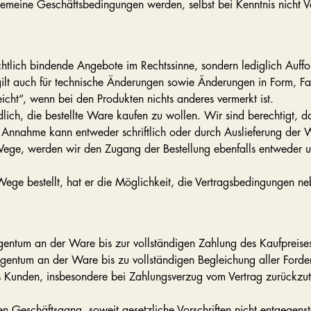
eine Geschäftsbedingungen werden, selbst bei Kenntnis nicht Vert
echtlich bindende Angebote im Rechtssinne, sondern lediglich Auf
 gilt auch für technische Änderungen sowie Änderungen in Form, F
icht“, wenn bei den Produkten nichts anderes vermerkt ist.
dlich, die bestellte Ware kaufen zu wollen. Wir sind berechtigt, d
nnahme kann entweder schriftlich oder durch Auslieferung der 
 Wege, werden wir den Zugang der Bestellung ebenfalls entweder u
Wege bestellt, hat er die Möglichkeit, die Vertragsbedingungen 
igentum an der Ware bis zur vollständigen Zahlung des Kaufpreise
Eigentum an der Ware bis zu vollständigen Begleichung aller Ford
 des Kunden, insbesondere bei Zahlungsverzug vom Vertrag zurück
 Geschäftsgang, soweit gesetzliche Vorschriften nicht entgegenstehe