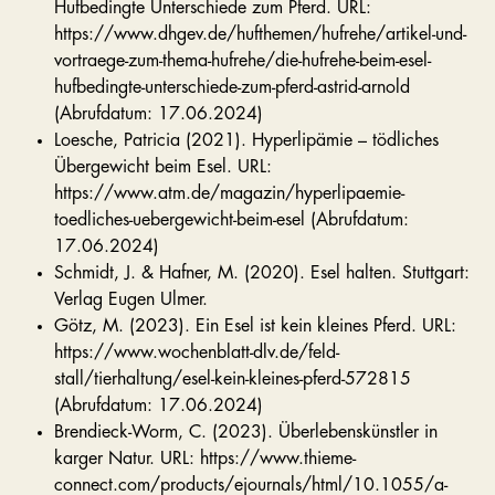
Hufbedingte Unterschiede zum Pferd. URL:
https://www.dhgev.de/hufthemen/hufrehe/artikel-und-
vortraege-zum-thema-hufrehe/die-hufrehe-beim-esel-
hufbedingte-unterschiede-zum-pferd-astrid-arnold
(Abrufdatum: 17.06.2024)
Loesche, Patricia (2021). Hyperlipämie – tödliches
Übergewicht beim Esel. URL:
https://www.atm.de/magazin/hyperlipaemie-
toedliches-uebergewicht-beim-esel (Abrufdatum:
17.06.2024)
Schmidt, J. & Hafner, M. (2020). Esel halten. Stuttgart:
Verlag Eugen Ulmer.
Götz, M. (2023). Ein Esel ist kein kleines Pferd. URL:
https://www.wochenblatt-dlv.de/feld-
stall/tierhaltung/esel-kein-kleines-pferd-572815
(Abrufdatum: 17.06.2024)
Brendieck-Worm, C. (2023). Überlebenskünstler in
karger Natur. URL: https://www.thieme-
connect.com/products/ejournals/html/10.1055/a-