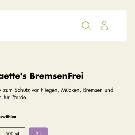
aette's BremsenFrei
 zum Schutz vor Fliegen, Mücken, Bremsen und
 für Pferde.
uswählen
500 ml
3 l