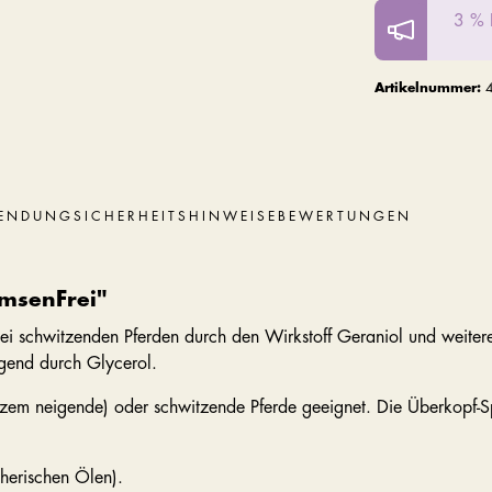
3 % 
Artikelnummer:
ENDUNG
SICHERHEITSHINWEISE
BEWERTUNGEN
emsenFrei"
ei schwitzenden Pferden durch den Wirkstoff Geraniol und weitere
egend durch Glycerol.
kzem neigende) oder schwitzende Pferde geeignet. Die Überkopf-S
herischen Ölen).