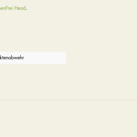
senFrei Head
.
ektenabwehr